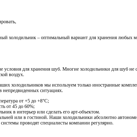
ировать,
бный холодильник – оптимальный вариант для хранения любых м
ые условия для хранения шуб. Многие холодильники для шуб не
хой воздух.
наших холодильников мы используем только иностранные компле
в непредвиденных ситуациях.
ература от +5 до +8°С;
ь от 45 до 60%;
ник в интерьер или сделать его арт-объектом.
льней или в гостиной. Наши холодильники абсолютно автономн
е системы проводят специалисты компании регулярно.