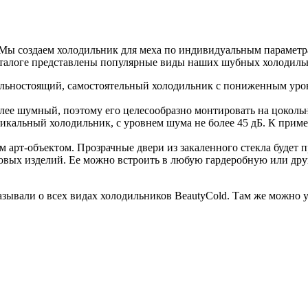
ы создаем холодильник для меха по индивидуальным параметрам
аталоге представлены популярные виды наших шубных холодиль
льностоящий, самостоятельный холодильник с пониженным уров
ее шумный, поэтому его целесообразно монтировать на цоколь
уникальный холодильник, с уровнем шума не более 45 дБ. К прим
арт-объектом. Прозрачные двери из закаленного стекла будет пр
ховых изделий. Ее можно встроить в любую гардеробную или др
зывали о всех видах холодильников BeautyCold. Там же можно у